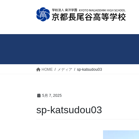
コ
ナ
ン
ビ
テ
ゲ
ン
ー
ツ
シ
へ
ョ
ス
ン
キ
に
ッ
移
HOME
メディア
sp-katsudou03
プ
動
5月 7, 2025
sp-katsudou03