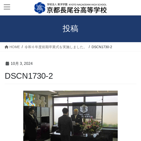
コ
ナ
ン
ビ
テ
ゲ
ン
ー
投稿
ツ
シ
へ
ョ
ス
ン
HOME
令和６年度前期卒業式を実施しました。
DSCN1730-2
キ
に
ッ
移
プ
動
10月 3, 2024
DSCN1730-2