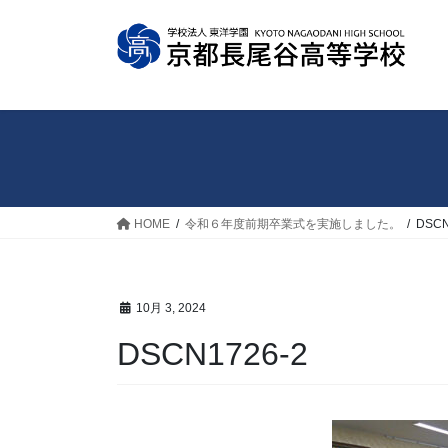
コ
ナ
ン
ビ
テ
ゲ
ン
ー
ツ
シ
へ
ョ
ス
ン
キ
に
ッ
移
HOME
令和６年度前期卒業式を実施しました。
DSCN
プ
動
10月 3, 2024
DSCN1726-2