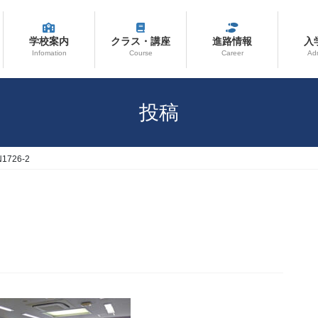
学校案内
クラス・講座
進路情報
入
Infomation
Course
Career
Ad
投稿
1726-2