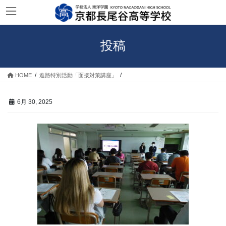
コ
ナ
ン
ビ
テ
ゲ
ン
ー
投稿
ツ
シ
へ
ョ
ス
ン
HOME
進路特別活動「面接対策講座」
キ
に
ッ
移
プ
動
6月 30, 2025