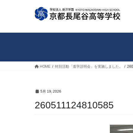
コ
ナ
ン
ビ
テ
ゲ
ン
ー
ツ
シ
へ
ョ
ス
ン
キ
に
ッ
移
HOME
特別活動「進学説明会」を実施しました。
26
プ
動
5月 19, 2026
260511124810585