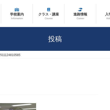
学校案内
クラス・講座
進路情報
入
Infomation
Course
Career
Ad
投稿
0511124810585