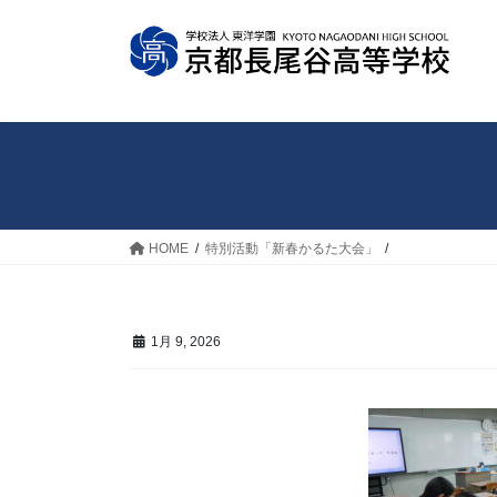
コ
ナ
ン
ビ
テ
ゲ
ン
ー
ツ
シ
へ
ョ
ス
ン
キ
に
ッ
移
HOME
特別活動「新春かるた大会」
プ
動
1月 9, 2026