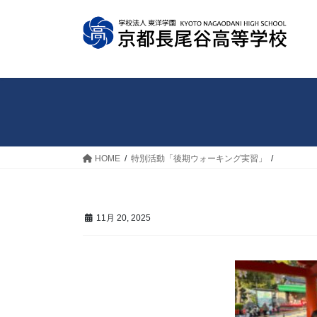
コ
ナ
ン
ビ
テ
ゲ
ン
ー
ツ
シ
へ
ョ
ス
ン
キ
に
ッ
移
HOME
特別活動「後期ウォーキング実習」
プ
動
11月 20, 2025