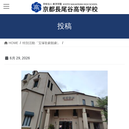
コ
ナ
ン
ビ
テ
ゲ
ン
ー
投稿
ツ
シ
へ
ョ
ス
ン
HOME
特別活動「宝塚歌劇観劇」
キ
に
ッ
移
プ
動
6月 29, 2026