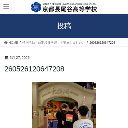
コ
ナ
ン
ビ
テ
ゲ
ン
ー
投稿
ツ
シ
へ
ョ
ス
ン
HOME
特別活動「前期校外学習」を実施しました。
260526120647208
キ
に
ッ
移
プ
動
5月 27, 2026
260526120647208