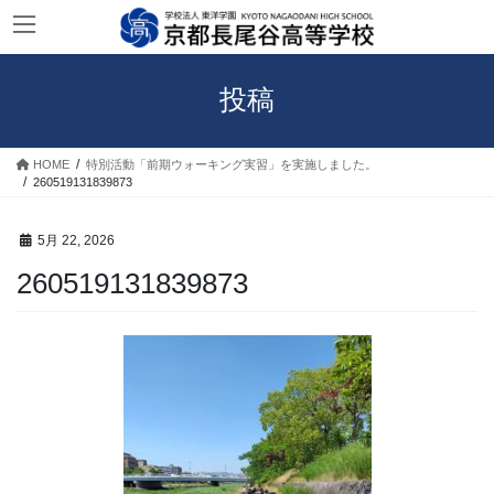
コ
ナ
ン
ビ
テ
ゲ
ン
ー
投稿
ツ
シ
へ
ョ
ス
ン
HOME
特別活動「前期ウォーキング実習」を実施しました。
キ
に
260519131839873
ッ
移
プ
動
5月 22, 2026
260519131839873