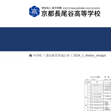
コ
ナ
ン
ビ
テ
ゲ
ン
ー
ツ
シ
へ
ョ
ス
ン
キ
に
ッ
移
HOME
通信教育実施計画
2024_z_shidou_shogyo
プ
動