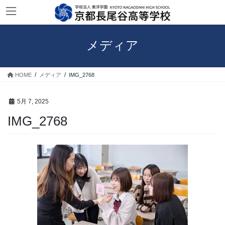
コ
ナ
ン
ビ
テ
ゲ
ン
ー
メディア
ツ
シ
へ
ョ
ス
ン
HOME
メディア
IMG_2768
キ
に
ッ
移
プ
動
5月 7, 2025
IMG_2768