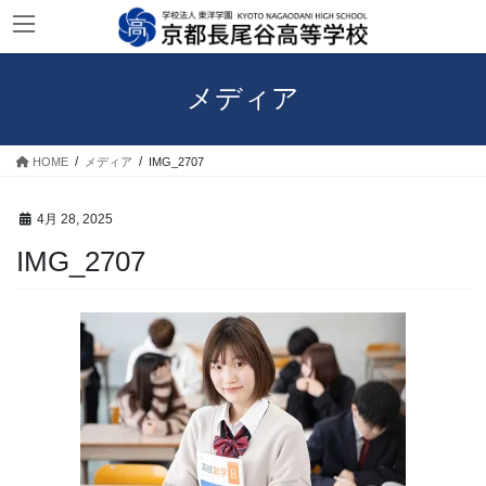
コ
ナ
ン
ビ
テ
ゲ
ン
ー
メディア
ツ
シ
へ
ョ
ス
ン
HOME
メディア
IMG_2707
キ
に
ッ
移
プ
動
4月 28, 2025
IMG_2707