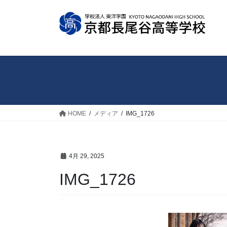
コ
ナ
ン
ビ
テ
ゲ
ン
ー
ツ
シ
へ
ョ
ス
ン
キ
に
ッ
移
HOME
メディア
IMG_1726
プ
動
4月 29, 2025
IMG_1726