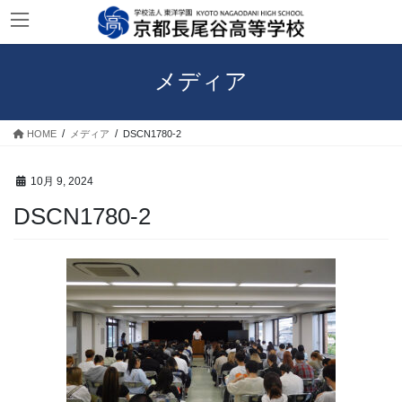
コ
ナ
ン
ビ
テ
ゲ
ン
ー
メディア
ツ
シ
へ
ョ
ス
ン
HOME
メディア
DSCN1780-2
キ
に
ッ
移
プ
動
10月 9, 2024
DSCN1780-2