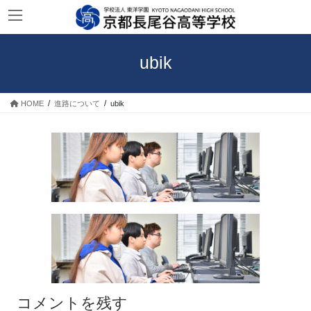
コ
ナ
ン
ビ
テ
ゲ
ン
ー
ubik
ツ
シ
へ
ョ
ス
ン
HOME
進路について
ubik
キ
に
ッ
移
プ
動
コメントを残す