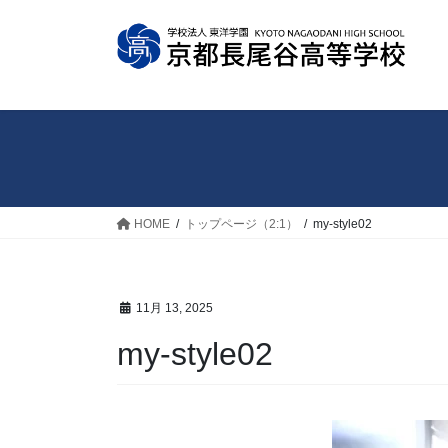
コ
ナ
ン
ビ
テ
ゲ
ン
ー
ツ
シ
へ
ョ
ス
ン
キ
に
ッ
移
HOME
トップページ（2:1）
my-style02
プ
動
11月 13, 2025
my-style02